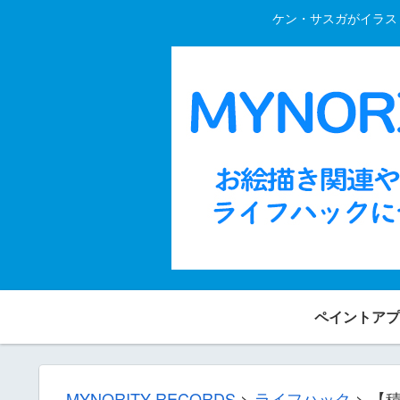
ケン・サスガがイラスト
ペイントアプ
MYNORITY RECORDS
>
ライフハック
>
【積