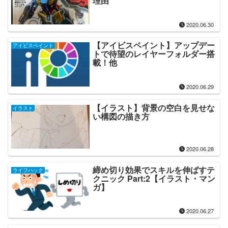
理由
2020.06.30
【アイビスペイント】アップデー
アイビスペイント
トで待望のレイヤーフォルダー搭
載！他
2020.06.29
【イラスト】背景の空白を見せな
イラスト
い構図の描き方
2020.06.28
締め切り効果でスキルを伸ばすテ
ライフハック
クニック Part:2【イラスト・マン
ガ】
2020.06.27