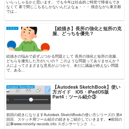
いらっしゃるかと思います。 でも今年は社会的ご時世で帰省もでき
なくて 家で閉じこもるしかないんだよなぁ・・・ 残念ながら東京都
では...
【絵描き】長所の強化と短所の克
イラスト
服、どっちを優先？
絵描きの悩みで必ずぶつかる問題として 長所の強化と短所の克服、
どちらを優先した方がいいの？ このような問題ってありませんか？
人によってさまざまな意見がぶつかり、未だに議論が絶えない問題
で、ある...
【Autodesk SketchBook】使い
Autodesk SketchBook
方ガイド iOS・iPadOS版
Part4：ツール紹介③
前回の続きになりますAutodesk SketchBookの使い方シリーズの 第4
回目、スケッチ用ツール紹介の続きをご紹介していきます。 ■前回の
記事www.minority-records.info スポンサーリンク /...