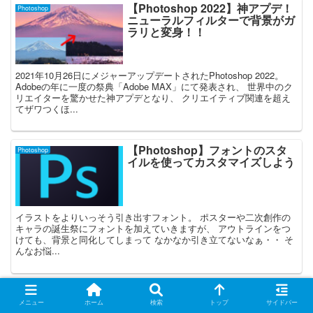
【Photoshop 2022】神アプデ！
Photoshop
ニューラルフィルターで背景がガ
ラリと変身！！
2021年10月26日にメジャーアップデートされたPhotoshop 2022。
Adobeの年に一度の祭典「Adobe MAX」にて発表され、 世界中のク
リエイターを驚かせた神アプデとなり、 クリエイティブ関連を超え
てザワつくほ...
【Photoshop】フォントのスタ
Photoshop
イルを使ってカスタマイズしよう
イラストをよりいっそう引き出すフォント。 ポスターや二次創作の
キャラの誕生祭にフォントを加えていきますが、 アウトラインをつ
けても、背景と同化してしまって なかなか引き立てないなぁ・・ そ
んなお悩...
【Photoshop】表現力アップ！
Photoshop
フィルターギャラリーを活用しよ
メニュー
ホーム
検索
トップ
サイドバー