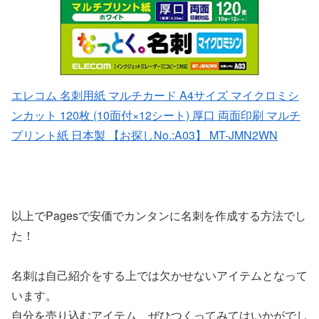
エレコム 名刺用紙 マルチカード A4サイズ マイクロミシ
ンカット 120枚 (10面付×12シート) 厚口 両面印刷 マルチ
プリント紙 日本製 【お探しNo.:A03】 MT-JMN2WN
以上でPagesで安価でカンタンに名刺を作成する方法でし
た！
名刺は自己紹介をする上では欠かせないアイテムとなって
います。
自分を売り込むアイテム、ぜひつくってみてはいかがでし