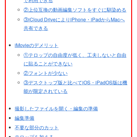
で利用できる
②上位互換の動画編集ソフトをすぐに馴染める
③iCloud DriveによりiPhone・iPadからMacへ
共有できる
iMovieのデメリット
①テロップの自由度が低く、工夫しないと自由
に貼ることができない
②フォントが少ない
③デスクトップ版と比べてiOS・iPadOS版は機
能が限定されている
撮影したファイルを開く・編集の準備
編集準備
不要な部分のカット
テロップを加える