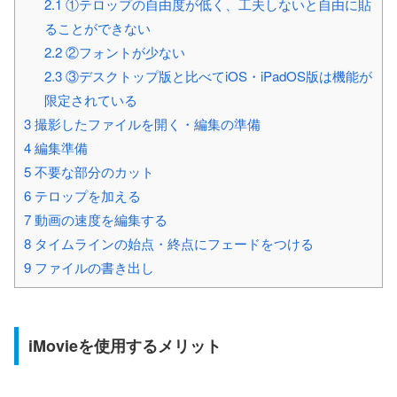
2.1
①テロップの自由度が低く、工夫しないと自由に貼
ることができない
2.2
②フォントが少ない
2.3
③デスクトップ版と比べてiOS・iPadOS版は機能が
限定されている
3
撮影したファイルを開く・編集の準備
4
編集準備
5
不要な部分のカット
6
テロップを加える
7
動画の速度を編集する
8
タイムラインの始点・終点にフェードをつける
9
ファイルの書き出し
iMovieを使用するメリット