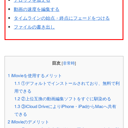
動画の速度を編集する
タイムラインの始点・終点にフェードをつける
ファイルの書き出し
目次
[
非常時
]
1
iMovieを使用するメリット
1.1
①デフォルトでインストールされており、無料で利
用できる
1.2
②上位互換の動画編集ソフトをすぐに馴染める
1.3
③iCloud DriveによりiPhone・iPadからMacへ共有
できる
2
iMovieのデメリット