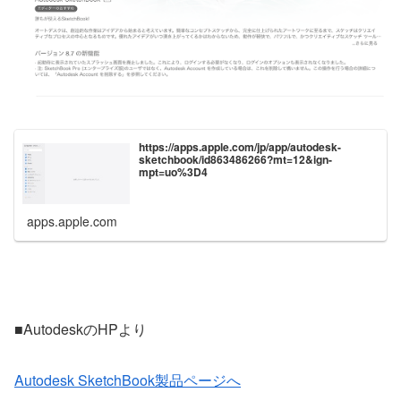
https://apps.apple.com/jp/app/autodesk-
sketchbook/id863486266?mt=12&ign-
mpt=uo%3D4
apps.apple.com
■AutodeskのHPより
Autodesk SketchBook製品ページへ