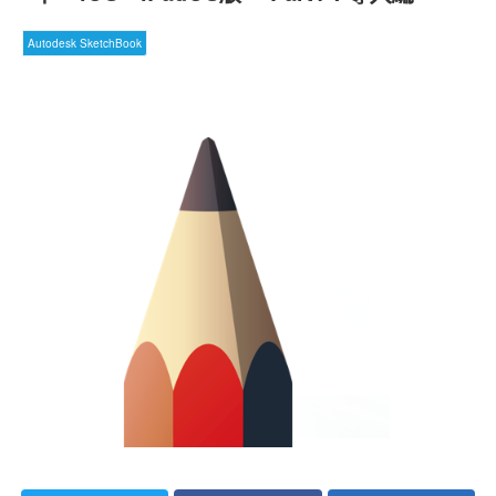
Autodesk SketchBook