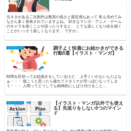
元ネタがある二次創作は敷居の低さと親近感もあって 私も含めてみ
なさん多く発表されていますよね。 好きなマンガ・アニメ・ゲーム
のキャラを描くことや語ったりすると、 とても楽しくなり絵を描く
ことがいっそう楽しくなります。 ですが...
調子よく快適にお絵かきができる
ライフハック
行動5選【イラスト・マンガ】
時間を区切ってお絵描きをしているけど、 上手くいかないんだよな
ぁ・・・ 描こうと思ったら疲れてスタミナが空っぽになってしま
う・・・ 人間ってどうしても精神的にしばり付けること...
【イラスト・マンガ以外でも使え
ライフハック
る】先送りをしない5つのマイン
ド
新年度が始まって1ヶ月となり、少しずつ業務が動きだす時期になっ