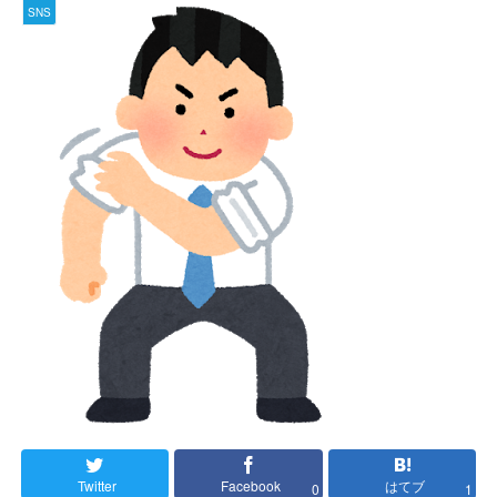
SNS
Twitter
Facebook
はてブ
0
1