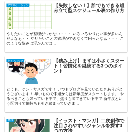
【失敗しない！】誰でもできる組
アプリケーション
み立て型スケジュール表の作り方
やりたいことが整理がつかない・・・ いろいろやりたい事が多いん
だよなぁ・・ やりたいことの管理ができなくて困ったなぁ・・・ こ
のような悩みは浮かんでは...
【積み上げ】まずは小さくスター
ライフハック
ト！習慣化を継続する3つのポイ
ント
どうも、ケン・サスガです！ いつもブログを見ていただきありがと
うございます！ 早いもので来週からは新年度がスタートします。 や
るべきことも残っている中で、焦りも出てきている中で 新年度とい
う区切りで気持ちも引き締まっていきま...
【イラスト・マンガ】二次創作で
SNS
注目されやすいジャンルを探す3
つの方法