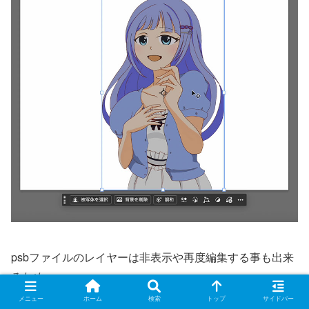
psbファイルのレイヤーは非表示や再度編集する事も出来
るため
じっくり調整して確かめたい方にはおすすめです。
メニュー
ホーム
検索
トップ
サイドバー