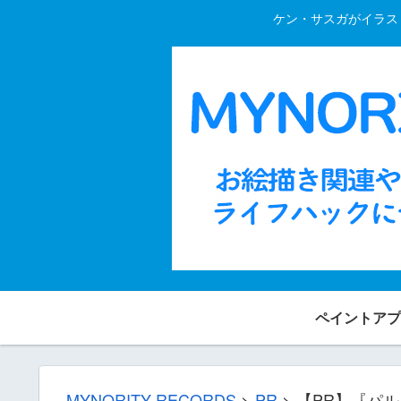
ケン・サスガがイラスト
ペイントアプ
MYNORITY RECORDS
>
PR
>
【PR】『ハ