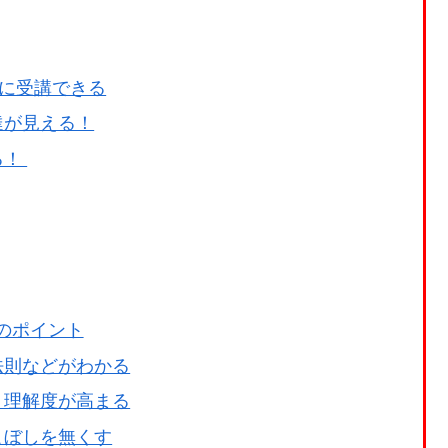
間に受講できる
達が見える！
る！
のポイント
法則などがわかる
り理解度が高まる
こぼしを無くす