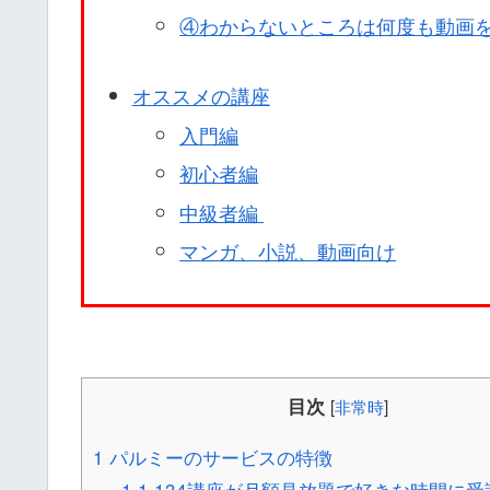
④わからないところは何度も動画
オススメの講座
入門編
初心者編
中級者編
マンガ、小説、動画向け
目次
[
非常時
]
1
パルミーのサービスの特徴
1.1
134講座が月額見放題で好きな時間に受