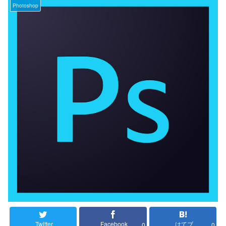
Photoshop
Twitter
Facebook
はてブ
0
0