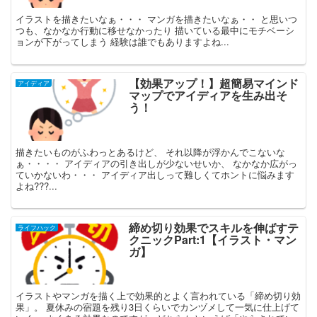
イラストを描きたいなぁ・・・ マンガを描きたいなぁ・・ と思いつ
つも、なかなか行動に移せなかったり 描いている最中にモチベーシ
ョンが下がってしまう 経験は誰でもありますよね...
【効果アップ！】超簡易マインド
アイディア
マップでアイディアを生み出そ
う！
描きたいものがふわっとあるけど、 それ以降が浮かんでこないな
ぁ・・・・ アイディアの引き出しが少ないせいか、 なかなか広がっ
ていかないわ・・・ アイディア出しって難しくてホントに悩みます
よね???...
締め切り効果でスキルを伸ばすテ
ライフハック
クニックPart:1【イラスト・マン
ガ】
イラストやマンガを描く上で効果的とよく言われている「締め切り効
果」。 夏休みの宿題を残り3日くらいでカンヅメして一気に仕上げて