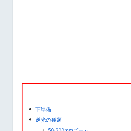
下準備
逆光の種類
50-300mmズーム