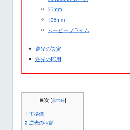
35mm
105mm
ムービープライム
逆光の設定
逆光の応用
目次
[
非常時
]
1
下準備
2
逆光の種類