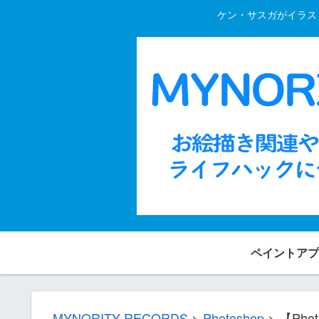
ケン・サスガがイラスト
ペイントアプ
MYNORITY RECORDS
>
Photoshop
>
【Ph