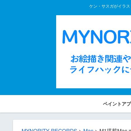
ケン・サスガがイラスト
ペイントアプ
MYNORITY RECORDS
>
Mac
>
M1搭載Mac