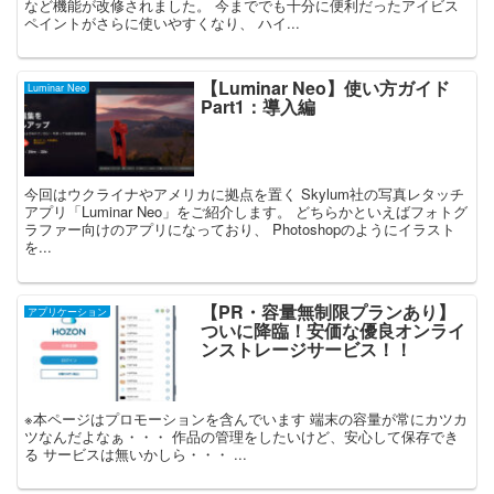
など機能が改修されました。 今まででも十分に便利だったアイビス
ペイントがさらに使いやすくなり、 ハイ...
【Luminar Neo】使い方ガイド
Luminar Neo
Part1：導入編
今回はウクライナやアメリカに拠点を置く Skylum社の写真レタッチ
アプリ「Luminar Neo」をご紹介します。 どちらかといえばフォトグ
ラファー向けのアプリになっており、 Photoshopのようにイラスト
を...
【PR・容量無制限プランあり】
アプリケーション
ついに降臨！安価な優良オンライ
ンストレージサービス！！
※本ページはプロモーションを含んでいます 端末の容量が常にカツカ
ツなんだよなぁ・・・ 作品の管理をしたいけど、安心して保存でき
る サービスは無いかしら・・・ ...