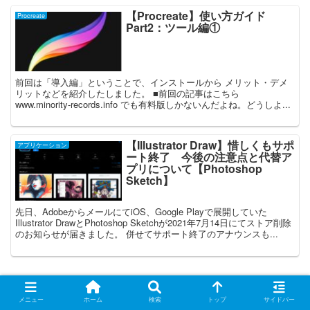
【Procreate】使い方ガイド
Procreate
Part2：ツール編①
前回は「導入編」ということで、インストールから メリット・デメ
リットなどを紹介したしました。 ■前回の記事はこちら
www.minority-records.info でも有料版しかないんだよね。どうしよ...
【Illustrator Draw】惜しくもサポ
アプリケーション
ート終了 今後の注意点と代替ア
プリについて【Photoshop
Sketch】
先日、AdobeからメールにてiOS、Google Playで展開していた
Illustrator DrawとPhotoshop Sketchが2021年7月14日にてストア削除
のお知らせが届きました。 併せてサポート終了のアナウンスも...
メニュー
ホーム
検索
トップ
サイドバー