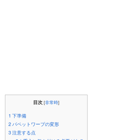
目次
[
非常時
]
1
下準備
2
パペットワープの変形
3
注意する点