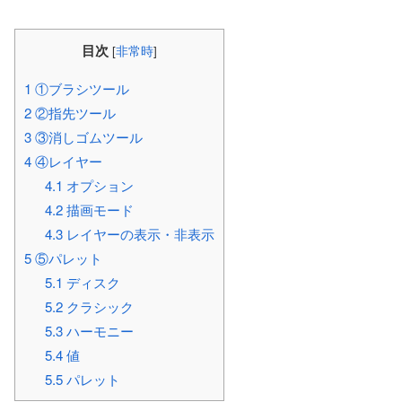
目次
[
非常時
]
1
①ブラシツール
2
②指先ツール
3
③消しゴムツール
4
④レイヤー
4.1
オプション
4.2
描画モード
4.3
レイヤーの表示・非表示
5
⑤パレット
5.1
ディスク
5.2
クラシック
5.3
ハーモニー
5.4
値
5.5
パレット